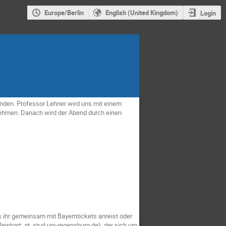
Europe/Berlin
English (United Kingdom)
Login
inden. Professor Lehner wird uns mit einem
tnehmen. Danach wird der Abend durch einen
s ihr gemeinsam mit Bayerntickets anreist oder
Reinhart_at_stud.uni-regensburg.de), der sich um