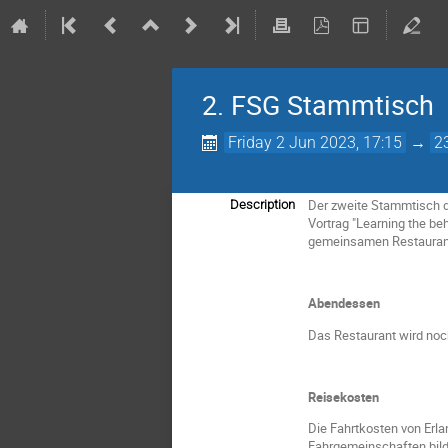
2. FSG Stammtisch
Friday 2 Jun 2023, 17:15
→
2
Der zweite Stammtisch d
Description
Vortrag "Learning the b
gemeinsamen Restauran
Abendessen
Das Restaurant wird no
Reisekosten
Die Fahrtkosten von Erla
Fahrgemeinschaften bilde