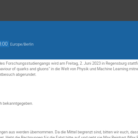
3:00
Europe/Berlin
es Forschungsstudiengangs wird am Freitag, 2. Juni 2023 in Regensburg stattf
ehaviour of quarks and gluons" in die Welt von Physik und Machine Learning mi
tbesuch abgerundet.
ch bekanntgegeben.
ngen aus werden übernommen. Da die Mittel begrenzt sind, bitten wir euch, das
t. Hebt die Rechnungen für die Fahrt bitte auf und gebt sie Max Reinhart (Max.