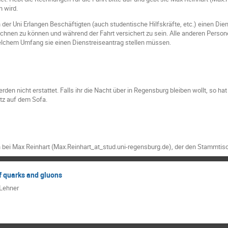
 wird.
er Uni Erlangen Beschäftigten (auch studentische Hilfskräfte, etc.) einen Dien
chnen zu können und während der Fahrt versichert zu sein. Alle anderen Person
welchem Umfang sie einen Dienstreiseantrag stellen müssen.
en nicht erstattet. Falls ihr die Nacht über in Regensburg bleiben wollt, so ha
tz auf dem Sofa.
bei Max Reinhart (Max.Reinhart_at_stud.uni-regensburg.de), der den Stammtisch
f quarks and gluons
 Lehner