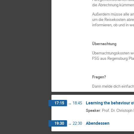
die Abrechnung kümmern
Außerdem müsse alle an d
um die Reisekosten abre
informieren, ob und in 
Übernachtung
Übernachtungskosten werd
FSG aus Regensburg Pla
Fragen?
Dann melde dich einfach 
Learning the behaviour o
17:15
→
18:45
Speaker
:
Prof. Dr. Christoph
Abendessen
19:30
→
22:30