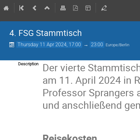
4. FSG Stammtisch
Thursday 11 Apr 2024, 17:00
→
23:00
Europe/Berlin
Der vierte Stammtisc
Description
am 11. April 2024 in 
Professor Sprangers a
und anschließend ge
Reisekosten