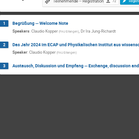
Teilnehmende -- Registration
72
Regist
Begrüßung -- Welcome Note
1
Speakers
:
Claudio Kopper
,
Dr
Ira Jung-Richardt
(
FAU Erlangen
)
Das Jahr 2024 im ECAP und Physikalischen Institut aus wissenscha
2
Speaker
:
Claudio Kopper
(
FAU Erlangen
)
Austausch, Diskussion und Empfang -- Exchange, discussion and
3