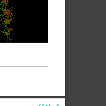
.
Physikum HH