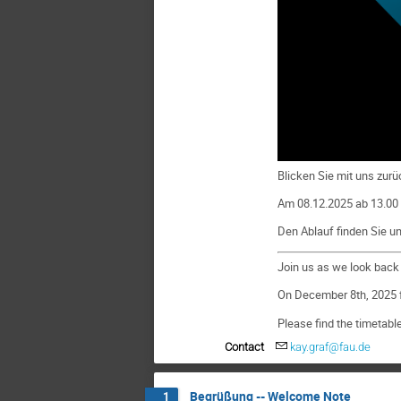
Blicken Sie mit uns zurü
Am 08.12.2025 ab 13.00
Den Ablauf finden Sie u
Join us as we look back a
On December 8th, 2025 fr
Please find the timetabl
Contact
kay.graf@fau.de
Begrüßung -- Welcome Note
1