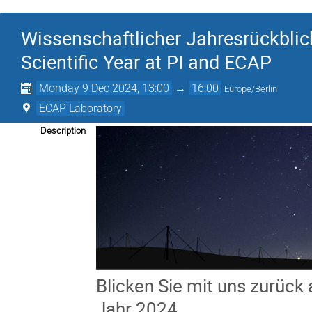
Wissenschaftlicher Jahresrückblic
Scientific Year at PI and ECAP
Monday 9 Dec 2024, 13:00
→
16:00
Europe/Berlin
ECAP Laboratory
Description
Blicken Sie mit uns zurück
Jahr 2024.