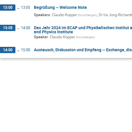
Begrüßung -- Welcome Note
13:00
→
13:05
Speakers
:
Claudio Kopper
,
Dr
Ira Jung-Richardt
(
FAU Erlangen
)
Das Jahr 2024 im ECAP und Physikalischen Institut au
13:05
→
14:00
and Physics Institute
Speaker
:
Claudio Kopper
(
FAU Erlangen
)
Austausch, Diskussion und Empfang -- Exchange, dis
14:00
→
15:00