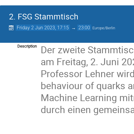
2. FSG Stammtisch
Friday 2 Jun 2023, 17:15
→
23:00
Europe/Berlin
Der zweite Stammtis
Description
am Freitag, 2. Juni 2
Professor Lehner wird
behaviour of quarks a
Machine Learning mi
durch einen gemeins