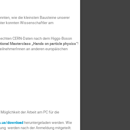
onnten, wie die kleinsten Bausteine unserer
später konnten Wissenschaftler am
in echten CERN-Daten nach dem Higgs-Boson
tional Masterclass „Hands on particle physics“
!
TeilnehmerInnen an anderen europäischen
Möglichkeit der Arbeit am PC für die
m.us/download
heruntergeladen werden. Wie
dung werden nach der Anmeldung mitgeteilt.