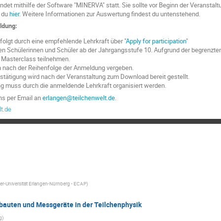
ndet mithilfe der Software "MINERVA" statt. Sie sollte vor Beginn der Veranstalt
 du
hier
. Weitere Informationen zur Auswertung findest du untenstehend.
ldung:
olgt durch eine empfehlende Lehrkraft über "
Apply for participation
"
n Schülerinnen und Schüler ab der Jahrgangsstufe 10. Aufgrund der begrenzt
 Masterclass teilnehmen.
n nach der Reihenfolge der Anmeldung vergeben.
tätigung wird nach der Veranstaltung zum Download bereit gestellt.
ng muss durch die anmeldende Lehrkraft organisiert werden.
ns per Email an
erlangen@teilchenwelt.de
.
t.de
er-Universität Erlangen-Nürnberg - ECAP
)
bauten und Messgeräte in der Teilchenphysik
g
)