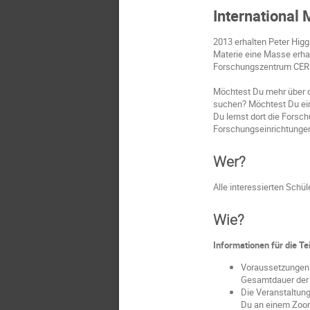
International
2013 erhalten Peter Higg
Materie eine Masse erhal
Forschungszentrum CERN 
Möchtest Du mehr über 
suchen? Möchtest Du ein
Du lernst dort die Fors
Forschungseinrichtunge
Wer?
Alle interessierten Schül
Wie?
Informationen für die T
Voraussetzungen f
Gesamtdauer der 
Die Veranstaltung
Du an einem Zoom