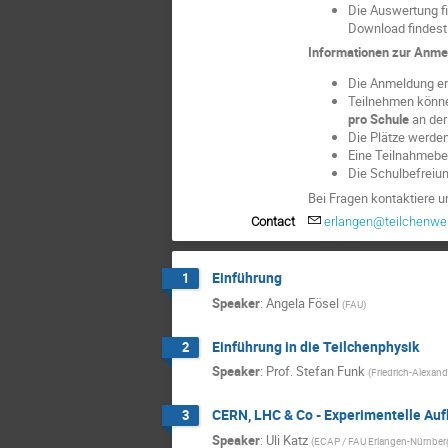
Die Auswertung fi
Download findest
Informationen zur Anme
Die Anmeldung erf
Teilnehmen könne
pro Schule
an der
Die Plätze werde
Eine Teilnahmebes
Die Schulbefreiu
Bei Fragen kontaktiere u
Contact
erlangen@teilchenwel
Einführung
1
Speaker
:
Angela Fösel
(
FAU
)
Einführung in die Teilchenphysik
2
Speaker
:
Prof.
Stefan Funk
(
Friedrich-Alexand
CERN, LHC & Co - Experimentelle Auf
3
Speaker
:
Uli Katz
(
ECAP / FAU Erlangen-Nürnber