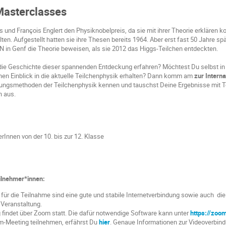
 Masterclasses
s und François Englert den Physiknobelpreis, da sie mit ihrer Theorie erklären k
ten. Aufgestellt hatten sie ihre Thesen bereits 1964. Aber erst fast 50 Jahre 
in Genf die Theorie beweisen, als sie 2012 das Higgs-Teilchen entdeckten.
die Geschichte dieser spannenden Entdeckung erfahren? Möchtest Du selbst 
en Einblick in die aktuelle Teilchenphysik erhalten? Dann komm am
zur Interna
chungsmethoden der Teilchenphysik kennen und tauschst Deine Ergebnisse mit 
n aus.
erInnen von der 10. bis zur 12. Klasse
eilnehmer*innen:
ür die Teilnahme sind eine gute und stabile Internetverbindung sowie auch die 
Veranstaltung.
 findet über Zoom statt. Die dafür notwendige Software kann unter
https://zoo
-Meeting teilnehmen, erfährst Du
hier
. Genaue Informationen zur Videoverbin